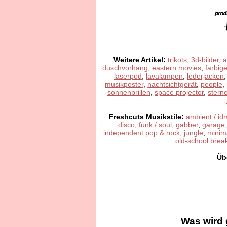
Weitere Artikel:
trikots
,
3d-bilder
,
a
duschvorhang
,
eastern movies
,
farbig
laserpod
,
lavalampen
,
lederjacken
musikposter
,
nachtsichtgerät
,
people
,
sonnenbrillen
,
space projector
,
stern
Freshcuts Musikstile:
ambient / id
disco
,
funk / soul
,
gabber
,
garage
independent pop & rock
,
jungle
,
minim
old-school brea
Üb
Was wird 