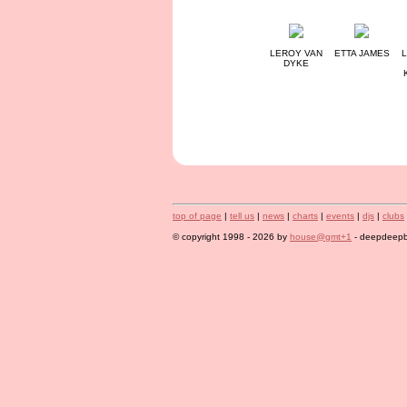
LEROY VAN
ETTA JAMES
L
DYKE
top of page
|
tell us
|
news
|
charts
|
events
|
djs
|
clubs
© copyright 1998 - 2026 by
house@gmt+1
- deepdeepbl