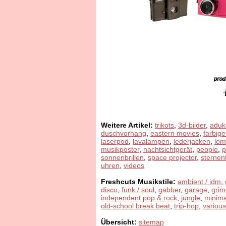
Weitere Artikel:
trikots
,
3d-bilder
,
aduk
duschvorhang
,
eastern movies
,
farbige
laserpod
,
lavalampen
,
lederjacken
,
lom
musikposter
,
nachtsichtgerät
,
people
,
sonnenbrillen
,
space projector
,
sternen
uhren
,
videos
Freshcuts Musikstile:
ambient / idm
,
disco
,
funk / soul
,
gabber
,
garage
,
grim
independent pop & rock
,
jungle
,
minima
old-school break beat
,
trip-hop
,
various
Übersicht:
sitemap