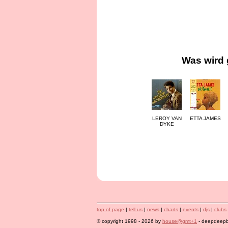
Was wird 
LEROY VAN
ETTA JAMES
DYKE
top of page
|
tell us
|
news
|
charts
|
events
|
djs
|
clubs
© copyright 1998 - 2026 by
house@gmt+1
- deepdeepbl