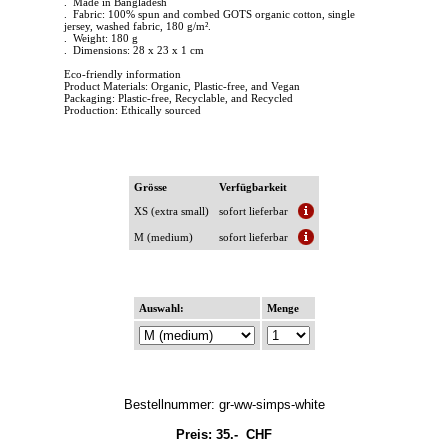
. Made in Bangladesh
. Fabric: 100% spun and combed GOTS organic cotton, single
jersey, washed fabric, 180 g/m².
. Weight: 180 g
. Dimensions: 28 x 23 x 1 cm
Eco-friendly information
Product Materials: Organic, Plastic-free, and Vegan
Packaging: Plastic-free, Recyclable, and Recycled
Production: Ethically sourced
Grösse
Verfügbarkeit
XS (extra small)
sofort lieferbar
M (medium)
sofort lieferbar
Auswahl:
Menge
Bestellnummer: gr-ww-simps-white
Preis:
35.-
CHF