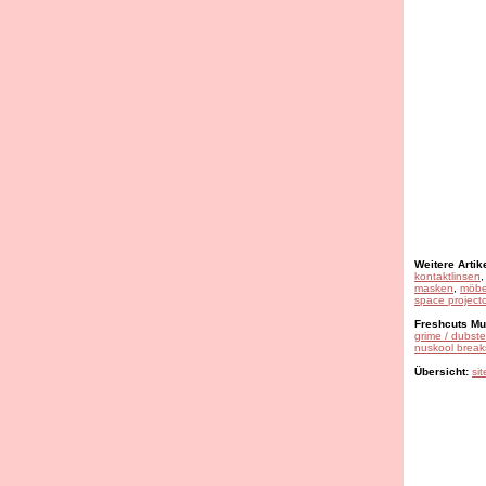
Weitere Artike
kontaktlinsen
masken
,
möbe
space projecto
Freshcuts Mus
grime / dubst
nuskool break
Übersicht:
si