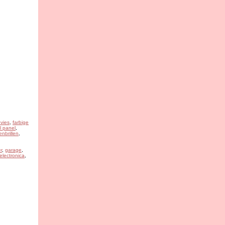
vies
,
farbige
l panel
,
nbrillen
,
r
,
garage
,
 electronica
,