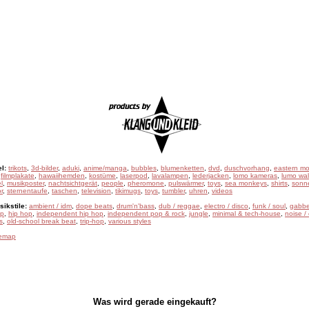
l:
trikots
,
3d-bilder
,
aduki
,
anime/manga
,
bubbles
,
blumenketten
,
dvd
,
duschvorhang
,
eastern mo
,
filmplakate
,
hawaiihemden
,
kostüme
,
laserpod
,
lavalampen
,
lederjacken
,
lomo kameras
,
lumo wal
l
,
musikposter
,
nachtsichtgerät
,
people
,
pheromone
,
pulswärmer
,
toys
,
sea monkeys
,
shirts
,
sonne
r
,
sternentaufe
,
taschen
,
television
,
tikimugs
,
toys
,
tumbler
,
uhren
,
videos
ikstile:
ambient / idm
,
dope beats
,
drum'n'bass
,
dub / reggae
,
electro / disco
,
funk / soul
,
gabbe
ep
,
hip hop
,
independent hip hop
,
independent pop & rock
,
jungle
,
minimal & tech-house
,
noise /
s
,
old-school break beat
,
trip-hop
,
various styles
temap
Was wird gerade eingekauft?