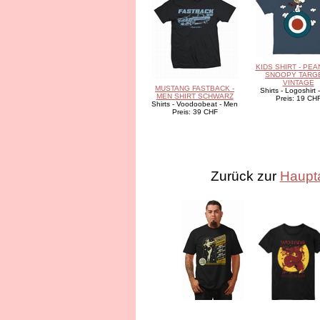
KIDS SHIRT - PEA
SNOOPY TARGE
VINTAGE
MUSTANG FASTBACK -
Shirts - Logoshirt 
MEN SHIRT SCHWARZ
Preis: 19 CH
Shirts - Voodoobeat - Men
Preis: 39 CHF
Zurück zur
Haupt