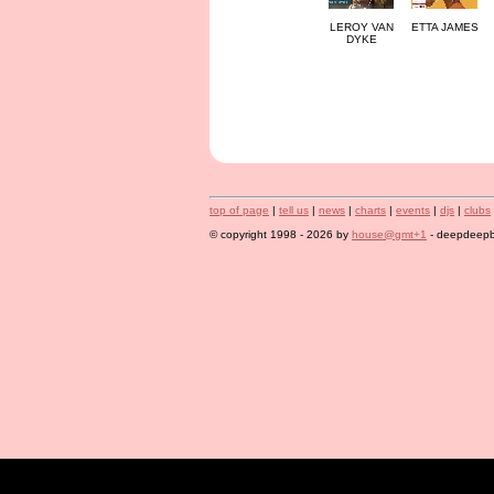
LEROY VAN
ETTA JAMES
DYKE
top of page
|
tell us
|
news
|
charts
|
events
|
djs
|
clubs
© copyright 1998 - 2026 by
house@gmt+1
- deepdeepbl