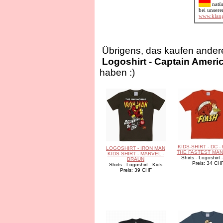
natü
bei unsere
www.klan
Übrigens, das kaufen andere
Logoshirt - Captain America
haben :)
KIDS-SHIRT - DC -
LOGOSHIRT - IRON MAN
THE FASTEST MAN
KIDS SHIRT - MARVEL -
Shirts - Logoshirt 
BRAUN
Preis: 34 CH
Shirts - Logoshirt - Kids
Preis: 39 CHF