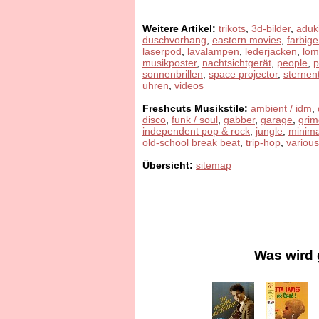
Weitere Artikel:
trikots
,
3d-bilder
,
aduk
duschvorhang
,
eastern movies
,
farbige
laserpod
,
lavalampen
,
lederjacken
,
lom
musikposter
,
nachtsichtgerät
,
people
,
sonnenbrillen
,
space projector
,
sternen
uhren
,
videos
Freshcuts Musikstile:
ambient / idm
,
disco
,
funk / soul
,
gabber
,
garage
,
grim
independent pop & rock
,
jungle
,
minima
old-school break beat
,
trip-hop
,
various
Übersicht:
sitemap
Was wird 