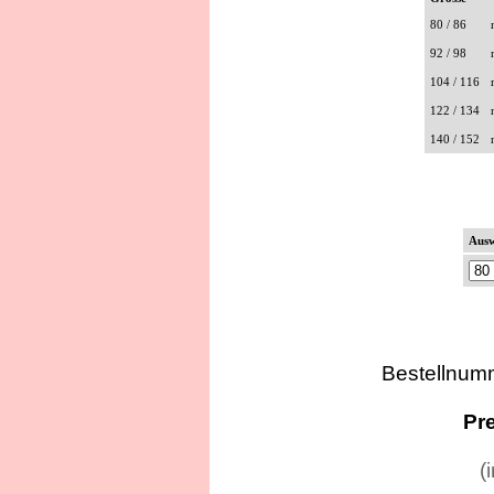
80 / 86
92 / 98
104 / 116
122 / 134
140 / 152
Ausw
Bestellnu
Pr
(