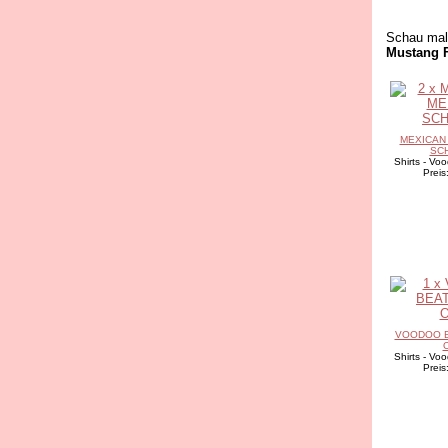
Schau mal,
Mustang F
MEXICAN 
SC
Shirts - Vo
Preis
VOODOO BE
Shirts - Vo
Preis