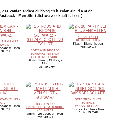
 das kaufen andere clubbing.ch Kunden ein, die auch
astback - Men Shirt Schwarz
gekauft haben :)
10 PARTY LEI
BLUMENKETTEN
- MEN SHIRT
Kitsch - Blumenketten
HWARZ
Preis: 19 CHF
odoobeat - Men
RODS AND BROADS
: 39 CHF
SCHWARZ - STEADY
CLOTHING T-SHIRT
Shirts - Steady Clothing -
Men
Preis: 39 CHF
AT - SHIRT -
STAR TREK SHIRT
OLIV
SCIENCE
TRUST YOUR
odoobeat - Men
WISSSENSCHAFT
BARTENDER - MEN SHIRT
: 39 CHF
Shirts - Star Trek - Men
- SCHWARZ
Preis: 25 CHF
Shirts - Voodoobeat - Men
Preis: 39 CHF