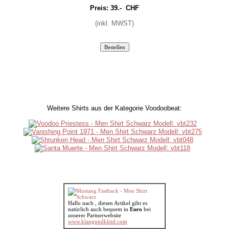
Preis:
39.-
CHF
(inkl. MWST)
Weitere Shirts aus der Kategorie Voodoobeat:
Hallo nach , diesen Artikel gibt es
natürlich auch bequem in
Euro
bei
unserer Partnerwebsite
www.klangundkleid.com