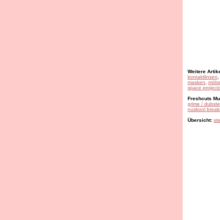
Weitere Artike
kontaktlinsen
masken
,
möbe
space projecto
Freshcuts Mus
grime / dubst
nuskool break
Übersicht:
si