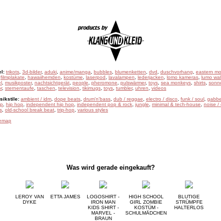
l:
trikots
,
3d-bilder
,
aduki
,
anime/manga
,
bubbles
,
blumenketten
,
dvd
,
duschvorhang
,
eastern mo
,
filmplakate
,
hawaiihemden
,
kostüme
,
laserpod
,
lavalampen
,
lederjacken
,
lomo kameras
,
lumo wal
l
,
musikposter
,
nachtsichtgerät
,
people
,
pheromone
,
pulswärmer
,
toys
,
sea monkeys
,
shirts
,
sonne
r
,
sternentaufe
,
taschen
,
television
,
tikimugs
,
toys
,
tumbler
,
uhren
,
videos
ikstile:
ambient / idm
,
dope beats
,
drum'n'bass
,
dub / reggae
,
electro / disco
,
funk / soul
,
gabbe
ep
,
hip hop
,
independent hip hop
,
independent pop & rock
,
jungle
,
minimal & tech-house
,
noise /
s
,
old-school break beat
,
trip-hop
,
various styles
temap
Was wird gerade eingekauft?
LEROY VAN
ETTA JAMES
LOGOSHIRT -
HIGH SCHOOL
BLUTIGE
DYKE
IRON MAN
GIRL ZOMBIE
STRÜMPFE
KIDS SHIRT -
KOSTÜM -
HALTERLOS
MARVEL -
SCHULMÄDCHEN
BRAUN