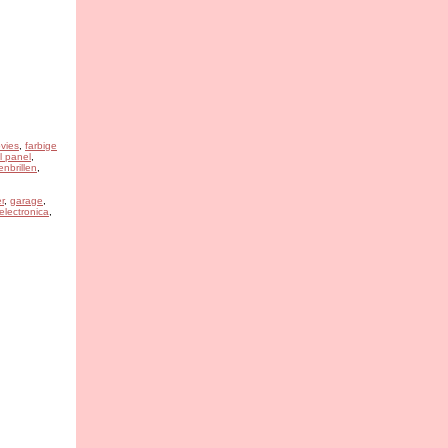
vies
,
farbige
l panel
,
nbrillen
,
r
,
garage
,
 electronica
,