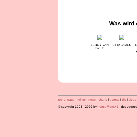
Was wird 
LEROY VAN
ETTA JAMES
L
DYKE
top of page
|
tell us
|
news
|
charts
|
events
|
djs
|
clubs
© copyright 1998 - 2026 by
house@gmt+1
- deepdeepbl