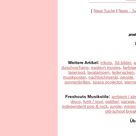
[
Neue Suche
|
News - Ju
Weitere Artikel:
trikots
,
3d-bilder
,
a
duschvorhang
,
eastern movies
,
farbig
laserpod
,
lavalampen
,
lederjacken
musikposter
,
nachtsichtgerät
,
people
,
sonnenbrillen
,
space projector
,
stern
Freshcuts Musikstile:
ambient / id
disco
,
funk / soul
,
gabber
,
garage
independent pop & rock
,
jungle
,
minim
old-school brea
Üb