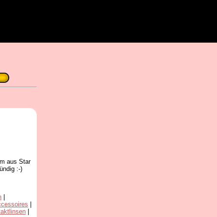
em aus Star
fündig :-)
n
|
cessoires
|
aktlinsen
|