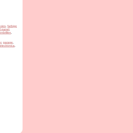
vies
,
farbige
l panel
,
nbrillen
,
r
,
garage
,
 electronica
,