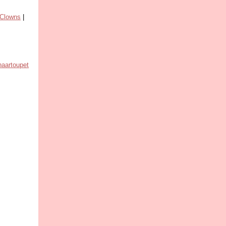
Clowns
|