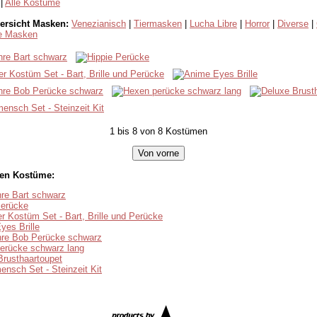
|
Alle Kostüme
rsicht Masken:
Venezianisch
|
Tiermasken
|
Lucha Libre
|
Horror
|
Diverse
|
le Masken
1 bis 8 von 8 Kostümen
len Kostüme:
hre Bart schwarz
Perücke
r Kostüm Set - Bart, Brille und Perücke
yes Brille
hre Bob Perücke schwarz
erücke schwarz lang
Brusthaartoupet
nsch Set - Steinzeit Kit