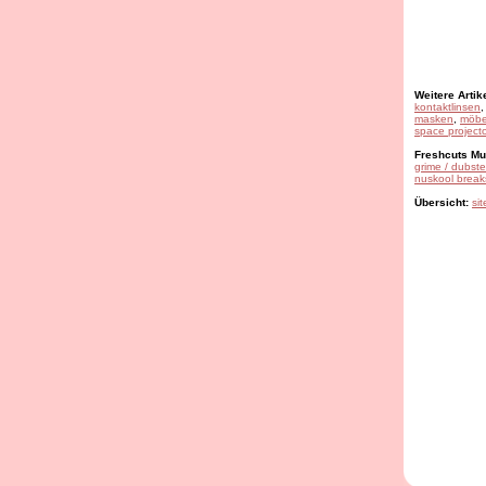
Weitere Artike
kontaktlinsen
masken
,
möbe
space projecto
Freshcuts Mus
grime / dubst
nuskool break
Übersicht:
si