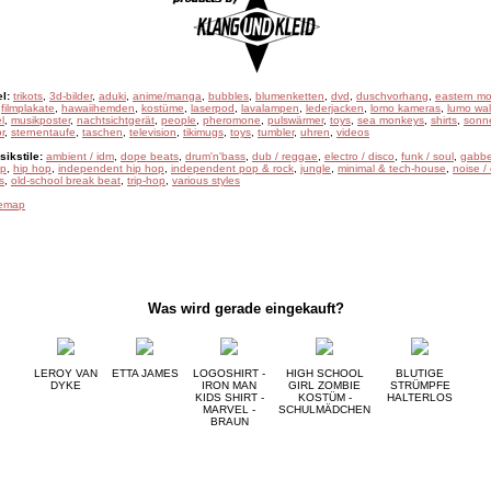
l:
trikots
,
3d-bilder
,
aduki
,
anime/manga
,
bubbles
,
blumenketten
,
dvd
,
duschvorhang
,
eastern mo
,
filmplakate
,
hawaiihemden
,
kostüme
,
laserpod
,
lavalampen
,
lederjacken
,
lomo kameras
,
lumo wal
l
,
musikposter
,
nachtsichtgerät
,
people
,
pheromone
,
pulswärmer
,
toys
,
sea monkeys
,
shirts
,
sonne
r
,
sternentaufe
,
taschen
,
television
,
tikimugs
,
toys
,
tumbler
,
uhren
,
videos
ikstile:
ambient / idm
,
dope beats
,
drum'n'bass
,
dub / reggae
,
electro / disco
,
funk / soul
,
gabbe
ep
,
hip hop
,
independent hip hop
,
independent pop & rock
,
jungle
,
minimal & tech-house
,
noise /
s
,
old-school break beat
,
trip-hop
,
various styles
temap
Was wird gerade eingekauft?
LEROY VAN
ETTA JAMES
LOGOSHIRT -
HIGH SCHOOL
BLUTIGE
DYKE
IRON MAN
GIRL ZOMBIE
STRÜMPFE
KIDS SHIRT -
KOSTÜM -
HALTERLOS
MARVEL -
SCHULMÄDCHEN
BRAUN