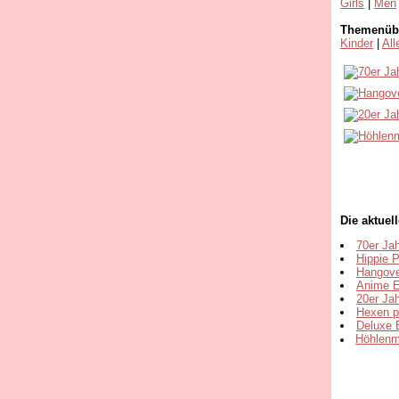
Girls
|
Men
Themenübe
Kinder
|
Al
Die aktuel
70er Ja
Hippie 
Hangove
Anime E
20er Ja
Hexen p
Deluxe 
Höhlenme