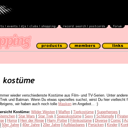
immer wieder verschiedenste Kostüme aus Film- und TV-Serien. Unter ander
Trek und Batman. Wenn Du etwas spezielles suchst, wirst Du hier vielleicht
brigens, wir haben auch noch tolle
Masken
im Angebot... :)
rsicht Kostüme:
Wilder Westen
|
Waffen
|
Tierkostüme
|
Superheroes
|
Sternchen
|
Star Wars
|
Star Trek
|
Spasskostüme
|
Sexy
|
Schlümpfe
|
Pirate
üge
|
Horror
|
Herr der Ringe
|
Harry Potter
|
Filmkostüme
|
Diverse
|
Comic
|
Ac
|
50er Jahre
|
40er Jahre
|
20er Jahre
|
Aufblasbares
|
Perücken
|
Kinder
|
Kont