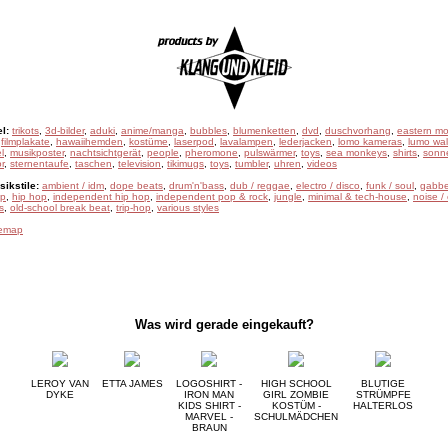
l:
trikots
,
3d-bilder
,
aduki
,
anime/manga
,
bubbles
,
blumenketten
,
dvd
,
duschvorhang
,
eastern mo
,
filmplakate
,
hawaiihemden
,
kostüme
,
laserpod
,
lavalampen
,
lederjacken
,
lomo kameras
,
lumo wal
l
,
musikposter
,
nachtsichtgerät
,
people
,
pheromone
,
pulswärmer
,
toys
,
sea monkeys
,
shirts
,
sonne
r
,
sternentaufe
,
taschen
,
television
,
tikimugs
,
toys
,
tumbler
,
uhren
,
videos
ikstile:
ambient / idm
,
dope beats
,
drum'n'bass
,
dub / reggae
,
electro / disco
,
funk / soul
,
gabbe
ep
,
hip hop
,
independent hip hop
,
independent pop & rock
,
jungle
,
minimal & tech-house
,
noise /
s
,
old-school break beat
,
trip-hop
,
various styles
temap
Was wird gerade eingekauft?
LEROY VAN
ETTA JAMES
LOGOSHIRT -
HIGH SCHOOL
BLUTIGE
DYKE
IRON MAN
GIRL ZOMBIE
STRÜMPFE
KIDS SHIRT -
KOSTÜM -
HALTERLOS
MARVEL -
SCHULMÄDCHEN
BRAUN