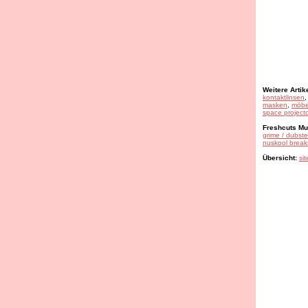
Weitere Artike
kontaktlinsen
masken
,
möbe
space projecto
Freshcuts Mus
grime / dubst
nuskool break
Übersicht:
si