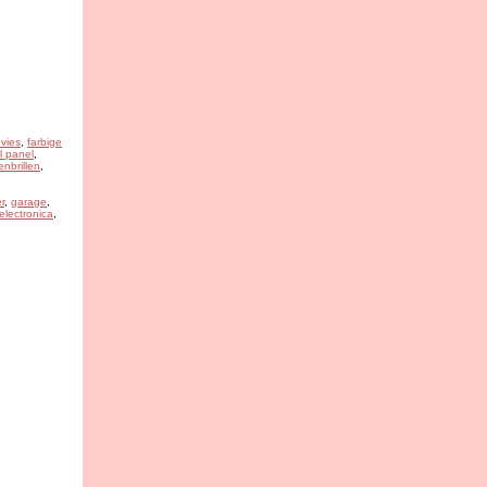
vies
,
farbige
l panel
,
nbrillen
,
r
,
garage
,
 electronica
,