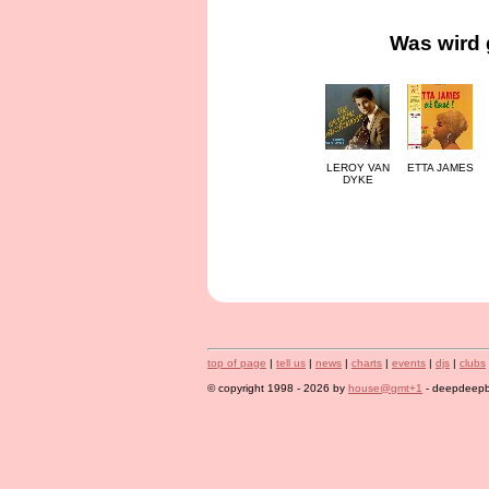
Was wird 
LEROY VAN
ETTA JAMES
DYKE
top of page
|
tell us
|
news
|
charts
|
events
|
djs
|
clubs
© copyright 1998 - 2026 by
house@gmt+1
- deepdeepbl