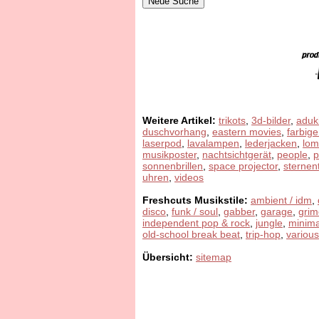
Weitere Artikel:
trikots
,
3d-bilder
,
aduk
duschvorhang
,
eastern movies
,
farbige
laserpod
,
lavalampen
,
lederjacken
,
lom
musikposter
,
nachtsichtgerät
,
people
,
sonnenbrillen
,
space projector
,
sternen
uhren
,
videos
Freshcuts Musikstile:
ambient / idm
,
disco
,
funk / soul
,
gabber
,
garage
,
grim
independent pop & rock
,
jungle
,
minima
old-school break beat
,
trip-hop
,
various
Übersicht:
sitemap