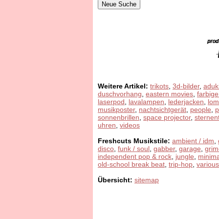
Weitere Artikel:
trikots
,
3d-bilder
,
aduk
duschvorhang
,
eastern movies
,
farbige
laserpod
,
lavalampen
,
lederjacken
,
lom
musikposter
,
nachtsichtgerät
,
people
,
sonnenbrillen
,
space projector
,
sternen
uhren
,
videos
Freshcuts Musikstile:
ambient / idm
,
disco
,
funk / soul
,
gabber
,
garage
,
grim
independent pop & rock
,
jungle
,
minima
old-school break beat
,
trip-hop
,
various
Übersicht:
sitemap