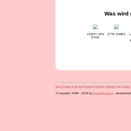
Was wird 
LEROY VAN
ETTA JAMES
L
DYKE
top of page
|
tell us
|
news
|
charts
|
events
|
djs
|
clubs
© copyright 1998 - 2026 by
house@gmt+1
- deepdeepbl