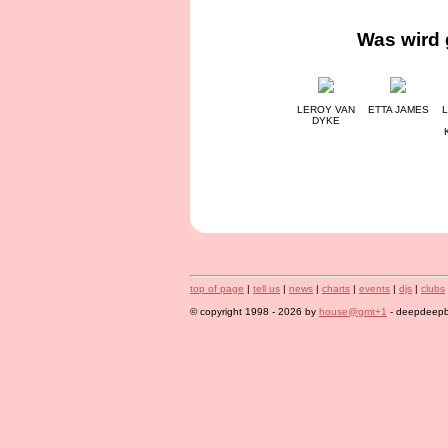
Was wird 
LEROY VAN
ETTA JAMES
L
DYKE
top of page
|
tell us
|
news
|
charts
|
events
|
djs
|
clubs
© copyright 1998 - 2026 by
house@gmt+1
- deepdeepbl