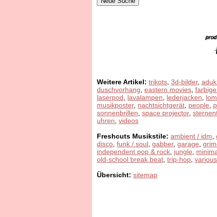
Weitere Artikel:
trikots
,
3d-bilder
,
aduk
duschvorhang
,
eastern movies
,
farbige
laserpod
,
lavalampen
,
lederjacken
,
lom
musikposter
,
nachtsichtgerät
,
people
,
sonnenbrillen
,
space projector
,
sternen
uhren
,
videos
Freshcuts Musikstile:
ambient / idm
,
disco
,
funk / soul
,
gabber
,
garage
,
grim
independent pop & rock
,
jungle
,
minima
old-school break beat
,
trip-hop
,
various
Übersicht:
sitemap