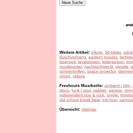
Weitere Artikel:
trikots
,
3d-bilder
,
aduk
duschvorhang
,
eastern movies
,
farbige
laserpod
,
lavalampen
,
lederjacken
,
lom
musikposter
,
nachtsichtgerät
,
people
,
sonnenbrillen
,
space projector
,
sternen
uhren
,
videos
Freshcuts Musikstile:
ambient / idm
,
disco
,
funk / soul
,
gabber
,
garage
,
grim
independent pop & rock
,
jungle
,
minima
old-school break beat
,
trip-hop
,
various
Übersicht:
sitemap