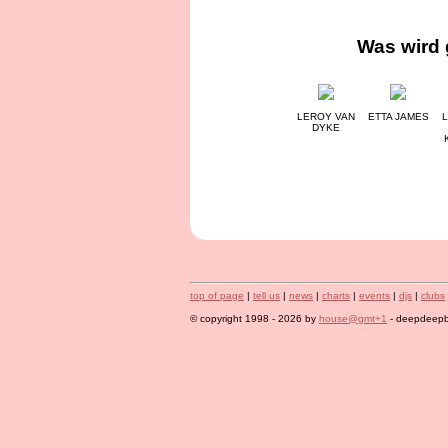
Was wird 
LEROY VAN
ETTA JAMES
L
DYKE
top of page
|
tell us
|
news
|
charts
|
events
|
djs
|
clubs
© copyright 1998 - 2026 by
house@gmt+1
- deepdeepbl