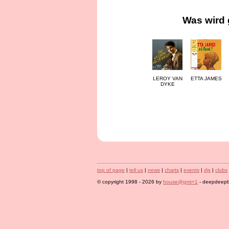
Was wird 
LEROY VAN
ETTA JAMES
DYKE
top of page
|
tell us
|
news
|
charts
|
events
|
djs
|
clubs
© copyright 1998 - 2026 by
house@gmt+1
- deepdeepbl