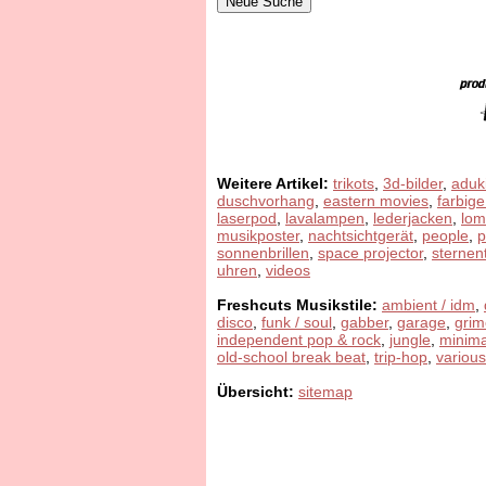
Weitere Artikel:
trikots
,
3d-bilder
,
aduk
duschvorhang
,
eastern movies
,
farbige
laserpod
,
lavalampen
,
lederjacken
,
lom
musikposter
,
nachtsichtgerät
,
people
,
sonnenbrillen
,
space projector
,
sternen
uhren
,
videos
Freshcuts Musikstile:
ambient / idm
,
disco
,
funk / soul
,
gabber
,
garage
,
grim
independent pop & rock
,
jungle
,
minima
old-school break beat
,
trip-hop
,
various
Übersicht:
sitemap