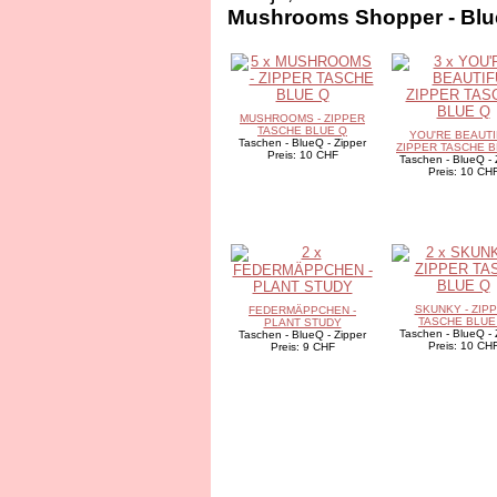
Mushrooms Shopper - Blu
MUSHROOMS - ZIPPER
TASCHE BLUE Q
YOU'RE BEAUTI
Taschen - BlueQ - Zipper
ZIPPER TASCHE B
Preis: 10 CHF
Taschen - BlueQ - 
Preis: 10 CH
SKUNKY - ZIP
FEDERMÄPPCHEN -
TASCHE BLUE
PLANT STUDY
Taschen - BlueQ - 
Taschen - BlueQ - Zipper
Preis: 10 CH
Preis: 9 CHF