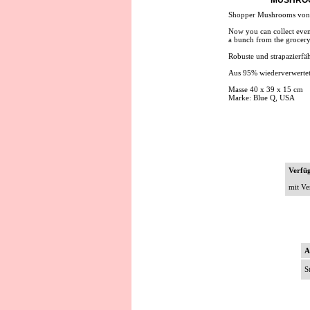
MUSHROO
Shopper Mushrooms von
Now you can collect eve
a bunch from the grocery.
Robuste und strapazierfä
Aus 95% wiederverwertet
Masse 40 x 39 x 15 cm
Marke: Blue Q, USA
Verfü
mit Ve
A
S