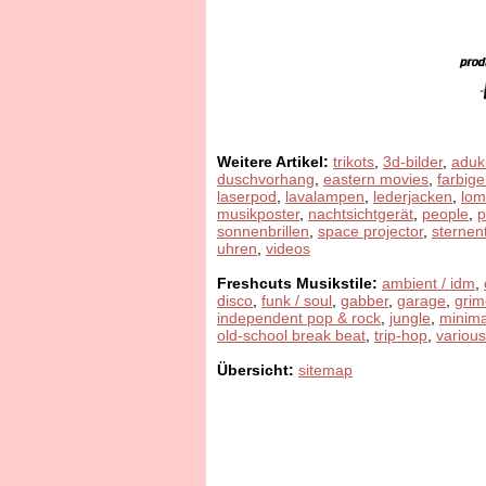
Weitere Artikel:
trikots
,
3d-bilder
,
aduk
duschvorhang
,
eastern movies
,
farbige
laserpod
,
lavalampen
,
lederjacken
,
lom
musikposter
,
nachtsichtgerät
,
people
,
sonnenbrillen
,
space projector
,
sternen
uhren
,
videos
Freshcuts Musikstile:
ambient / idm
,
disco
,
funk / soul
,
gabber
,
garage
,
grim
independent pop & rock
,
jungle
,
minima
old-school break beat
,
trip-hop
,
various
Übersicht:
sitemap