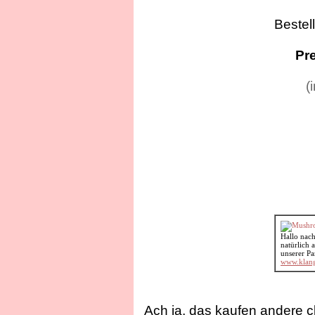
Beste
Pr
(
Hallo nach 
natürlich
unserer Pa
www.klan
Ach ja, das kaufen andere c