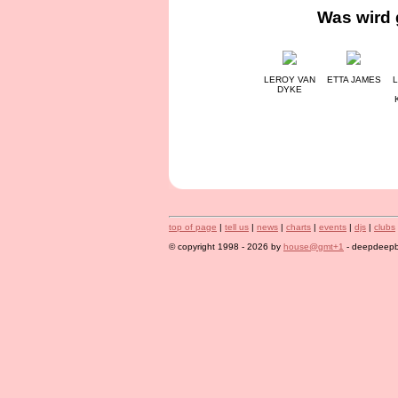
Was wird 
LEROY VAN
ETTA JAMES
L
DYKE
top of page
|
tell us
|
news
|
charts
|
events
|
djs
|
clubs
© copyright 1998 - 2026 by
house@gmt+1
- deepdeepbl