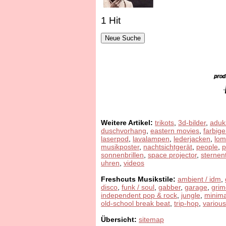
1 Hit
Weitere Artikel:
trikots
,
3d-bilder
,
aduk
duschvorhang
,
eastern movies
,
farbige
laserpod
,
lavalampen
,
lederjacken
,
lom
musikposter
,
nachtsichtgerät
,
people
,
sonnenbrillen
,
space projector
,
sternen
uhren
,
videos
Freshcuts Musikstile:
ambient / idm
,
disco
,
funk / soul
,
gabber
,
garage
,
grim
independent pop & rock
,
jungle
,
minima
old-school break beat
,
trip-hop
,
various
Übersicht:
sitemap