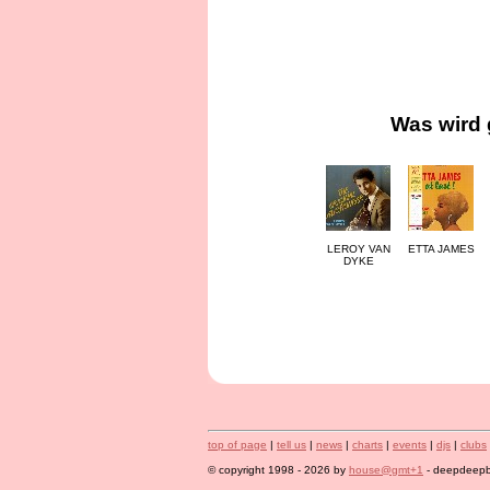
Was wird 
LEROY VAN
ETTA JAMES
DYKE
top of page
|
tell us
|
news
|
charts
|
events
|
djs
|
clubs
© copyright 1998 - 2026 by
house@gmt+1
- deepdeepbl