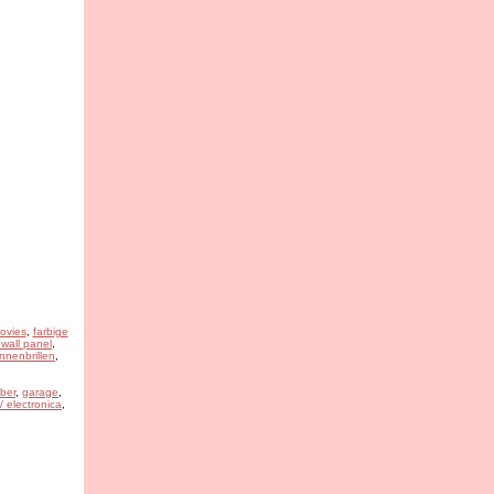
ovies
,
farbige
wall panel
,
nnenbrillen
,
ber
,
garage
,
/ electronica
,