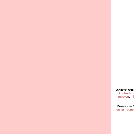
Weitere Artik
kontaktlin
masken
,
m
Freshcuts M
grime / dubs