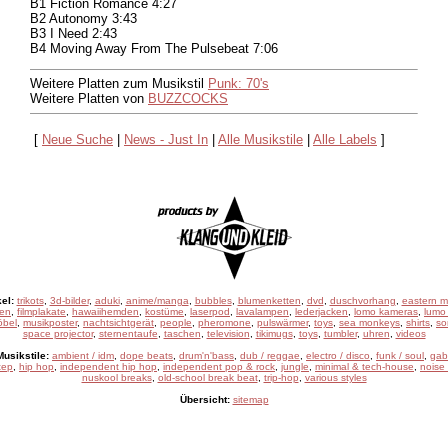
B1 Fiction Romance 4:27
B2 Autonomy 3:43
B3 I Need 2:43
B4 Moving Away From The Pulsebeat 7:06
Weitere Platten zum Musikstil
Punk: 70's
Weitere Platten von
BUZZCOCKS
[
Neue Suche
|
News - Just In
|
Alle Musikstile
|
Alle Labels
]
el:
trikots
,
3d-bilder
,
aduki
,
anime/manga
,
bubbles
,
blumenketten
,
dvd
,
duschvorhang
,
eastern m
sen
,
filmplakate
,
hawaiihemden
,
kostüme
,
laserpod
,
lavalampen
,
lederjacken
,
lomo kameras
,
lumo 
öbel
,
musikposter
,
nachtsichtgerät
,
people
,
pheromone
,
pulswärmer
,
toys
,
sea monkeys
,
shirts
,
so
space projector
,
sternentaufe
,
taschen
,
television
,
tikimugs
,
toys
,
tumbler
,
uhren
,
videos
usikstile:
ambient / idm
,
dope beats
,
drum'n'bass
,
dub / reggae
,
electro / disco
,
funk / soul
,
gab
tep
,
hip hop
,
independent hip hop
,
independent pop & rock
,
jungle
,
minimal & tech-house
,
noise 
nuskool breaks
,
old-school break beat
,
trip-hop
,
various styles
Übersicht:
sitemap