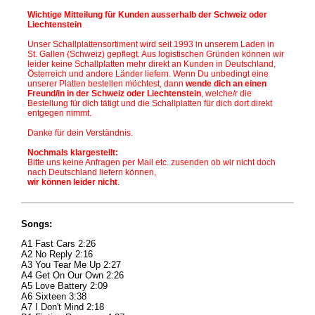
Wichtige Mitteilung für Kunden ausserhalb der Schweiz oder
Liechtenstein
Unser Schallplattensortiment wird seit 1993 in unserem Laden in
St. Gallen (Schweiz)
gepflegt. Aus logistischen Gründen können wir
leider keine Schallplatten mehr direkt an Kunden in Deutschland,
Österreich und andere Länder liefern. Wenn Du unbedingt eine
unserer Platten bestellen möchtest, dann
wende dich an einen
Freund/in in der Schweiz oder Liechtenstein
, welche/r die
Bestellung für dich tätigt und die Schallplatten für dich dort direkt
entgegen nimmt.
Danke für dein Verständnis.
Nochmals klargestellt:
Bitte uns keine Anfragen per Mail etc. zusenden ob wir nicht doch
nach Deutschland liefern können,
wir können leider nicht
.
Songs:
A1 Fast Cars 2:26
A2 No Reply 2:16
A3 You Tear Me Up 2:27
A4 Get On Our Own 2:26
A5 Love Battery 2:09
A6 Sixteen 3:38
A7 I Don't Mind 2:18