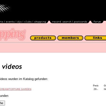
ideos wurden im Katalog gefunden:
Preis
G
SCREAM/TORTURE GARDEN
29.-
H
funden