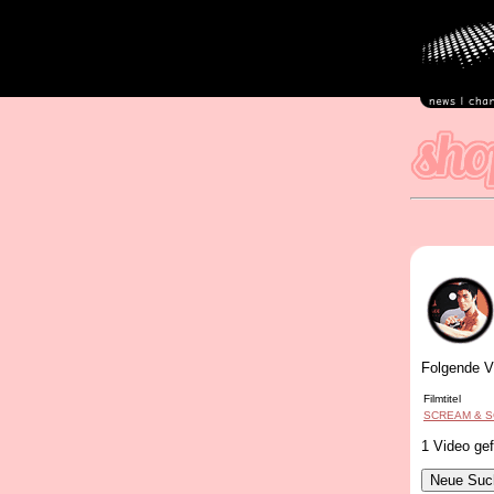
Folgende V
Filmtitel
SCREAM & 
1 Video ge