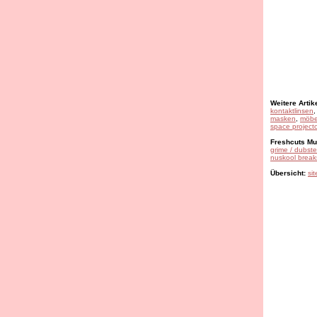
Weitere Artike
kontaktlinsen
masken
,
möbe
space projecto
Freshcuts Mus
grime / dubst
nuskool break
Übersicht:
si