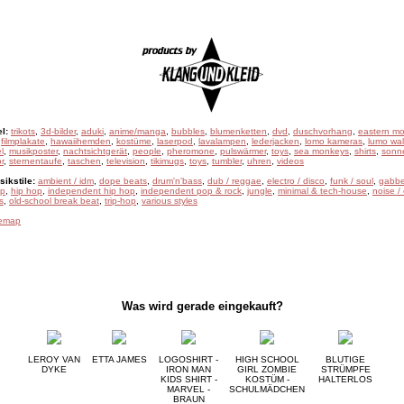
l:
trikots
,
3d-bilder
,
aduki
,
anime/manga
,
bubbles
,
blumenketten
,
dvd
,
duschvorhang
,
eastern mo
,
filmplakate
,
hawaiihemden
,
kostüme
,
laserpod
,
lavalampen
,
lederjacken
,
lomo kameras
,
lumo wal
l
,
musikposter
,
nachtsichtgerät
,
people
,
pheromone
,
pulswärmer
,
toys
,
sea monkeys
,
shirts
,
sonne
r
,
sternentaufe
,
taschen
,
television
,
tikimugs
,
toys
,
tumbler
,
uhren
,
videos
ikstile:
ambient / idm
,
dope beats
,
drum'n'bass
,
dub / reggae
,
electro / disco
,
funk / soul
,
gabbe
ep
,
hip hop
,
independent hip hop
,
independent pop & rock
,
jungle
,
minimal & tech-house
,
noise /
s
,
old-school break beat
,
trip-hop
,
various styles
temap
Was wird gerade eingekauft?
LEROY VAN
ETTA JAMES
LOGOSHIRT -
HIGH SCHOOL
BLUTIGE
DYKE
IRON MAN
GIRL ZOMBIE
STRÜMPFE
KIDS SHIRT -
KOSTÜM -
HALTERLOS
MARVEL -
SCHULMÄDCHEN
BRAUN