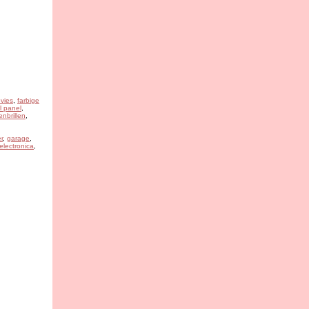
vies
,
farbige
l panel
,
nbrillen
,
r
,
garage
,
 electronica
,