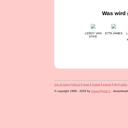
Was wird 
LEROY VAN
ETTA JAMES
L
DYKE
top of page
|
tell us
|
news
|
charts
|
events
|
djs
|
clubs
© copyright 1998 - 2026 by
house@gmt+1
- deepdeepbl