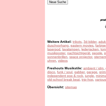
Weitere Artikel:
trikots
,
3d-bilder
,
aduk
duschvorhang
,
eastern movies
,
farbige
laserpod
,
lavalampen
,
lederjacken
,
lom
musikposter
,
nachtsichtgerät
,
people
,
sonnenbrillen
,
space projector
,
sternen
uhren
,
videos
Freshcuts Musikstile:
ambient / idm
,
disco
,
funk / soul
,
gabber
,
garage
,
grim
independent pop & rock
,
jungle
,
minima
old-school break beat
,
trip-hop
,
various
Übersicht:
sitemap